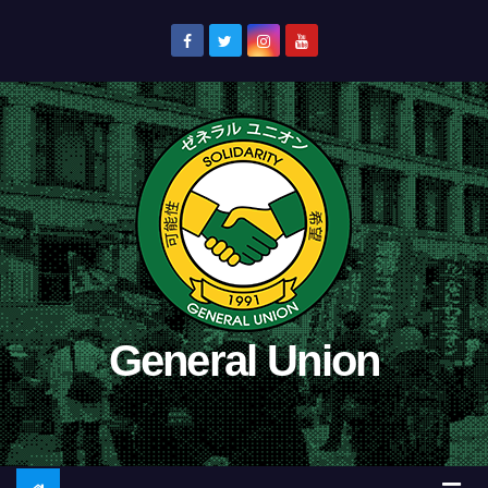
コ
ン
テ
ン
ツ
へ
ス
キ
ッ
プ
General Union