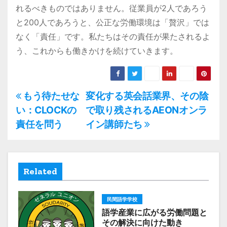
れるべきものではありません。従業員が2人であろう
と200人であろうと、公正な労働環境は「贅沢」では
なく「責任」です。私たちはその責任が果たされるよ
う、これからも働きかけを続けていきます。
投
もう待たせな
変化する英会話業界、その陰
い：CLOCKの
で取り残されるAEONオンラ
稿
責任を問う
イン講師たち
ナ
ビ
Related
ゲ
ー
民間語学学校
語学産業に広がる労働問題と
シ
その解決に向けた動き