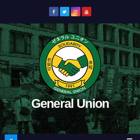
コ
ン
テ
ン
ツ
へ
ス
キ
ッ
プ
General Union