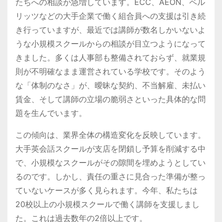
たちへの相談が急増しています。ECC、AEON、ベル
リッツなどの大手企業で働く組合員への支援は引き続
き行っていますが、最近では講師が数名しかいないよ
うな小規模スクールからの相談が目立つようになって
きました。多くは人事部も整備されておらず、就業規
則が不明確なまま運営されている学校です。そのよう
な「体制のなさ」が、曖昧な契約、不当解雇、未払い
賃金、そして講師の立場の脆弱さといった具体的な問
題を生んでいます。
この傾向は、業界全体の構造変化を反映しています。
大手英会話スクールが支店を閉鎖し予算を削減する中
で、小規模なスクールがその隙間を埋めようとしてい
るのです。しかし、責任の重さに見合った準備が整っ
ていないケースが多く見られます。今年、私たちは
20校以上の小規模スクールで働く講師を支援しまし
た。これは過去数年の2倍以上です。