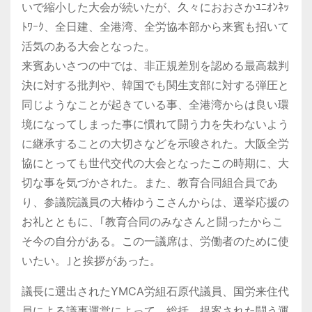
いで縮小した大会が続いたが、久々におおさかﾕﾆｵﾝﾈｯ
ﾄﾜｰｸ、全日建、全港湾、全労協本部から来賓も招いて
活気のある大会となった。
来賓あいさつの中では、非正規差別を認める最高裁判
決に対する批判や、韓国でも関生支部に対する弾圧と
同じようなことが起きている事、全港湾からは良い環
境になってしまった事に慣れて闘う力を失わないよう
に継承することの大切さなどを示唆された。大阪全労
協にとっても世代交代の大会となったこの時期に、大
切な事を気づかされた。また、教育合同組合員であ
り、参議院議員の大椿ゆうこさんからは、選挙応援の
お礼とともに、｢教育合同のみなさんと闘ったからこ
そ今の自分がある。この一議席は、労働者のために使
いたい。｣と挨拶があった。
議長に選出されたYMCA労組石原代議員、国労来住代
員による議事運営によって、総括、提案された闘う運