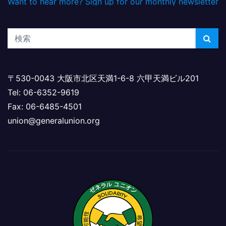
Want to hear more? Sign up for our monthly newsletter
〒530-0043 大阪市北区天満1-6-8 六甲天満ビル201
Tel: 06-6352-9619
Fax: 06-6485-4501
union@generalunion.org