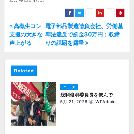
投
高槻生コン
電子部品製造請負会社、労働基
支援の大きな
準法違反で罰金30万円：取締
稿
声上がる
りの課題を露呈
ナ
ビ
Related
ゲ
ー
ニュース
浅利俊明委員長を偲んで
シ
5月 21, 2026
WPAdmin
ョ
ン