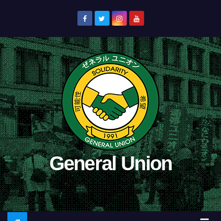
コ
ン
テ
ン
ツ
へ
ス
キ
ッ
プ
General Union