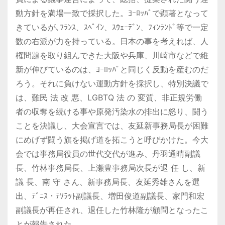
動方針を満場一致で採択した。ﾖｰﾛｯﾊﾟで顕著となって
きているが､ﾌﾗﾝｽ、ｽﾍﾟｲﾝ、ｽｳｪｰﾃﾞﾝ、ﾌｨﾝﾗﾝﾄﾞ等で一定
数の右派が力を持っている。日本の事を考えれば、人
権問題を取り組んできた大阪や兵庫、川崎市などで維
新が伸びているのは、ﾖｰﾛｯﾊﾟと同じく反動を産むのだ
ろう。それに負けない運動方針を採択し、特別決議で
は、難民 法 改 悪、LGBTQ 法 の 変質、非正規労働
者の収奪を続ける事や原発汚染水の排出に怒り、闘う
ことを決議し、大会宣言では、友延新事務局長が困難
にめげず闘う旗を掲げ道を拓こうと呼びかけた。今大
会では事務局役員の世代交代が進み、丹羽通晴副議
長、竹林事務局長、上瀬豊事務局次長が退 任 し、新
議 長、南 守 さん、新事務局長、友延秀雄さんを選
出、ﾃﾞﾆｽ・ﾃｿﾗｯﾄ副議長、増田俊道副議長、家門和宏
副議長が再任され、退任した竹林隆が顧問となったこ
とが報告された。