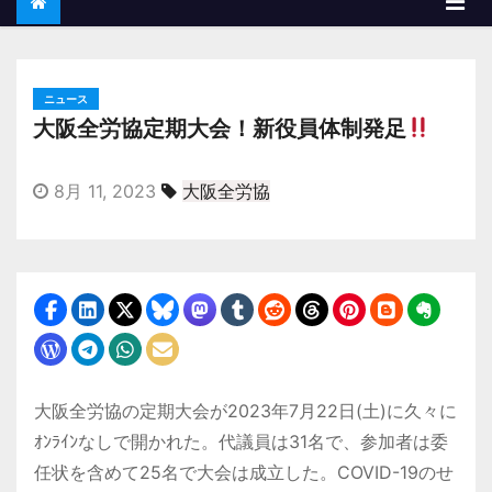
ニュース
大阪全労協定期大会！新役員体制発足
8月 11, 2023
大阪全労協
大阪全労協の定期大会が2023年7月22日(土)に久々に
ｵﾝﾗｲﾝなしで開かれた。代議員は31名で、参加者は委
任状を含めて25名で大会は成立した。COVID-19のせ