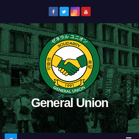
コ
ン
テ
ン
ツ
へ
ス
キ
ッ
プ
General Union