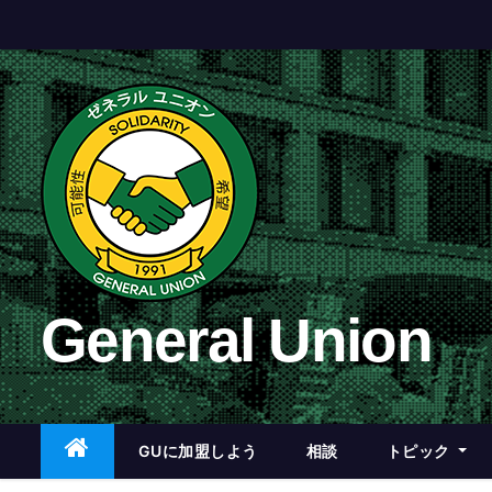
コ
ン
テ
ン
ツ
へ
ス
キ
ッ
プ
General Union
GUに加盟しよう
相談
トピック