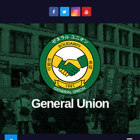
コ
ン
テ
ン
ツ
へ
ス
キ
ッ
プ
General Union