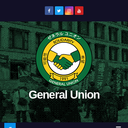
コ
ン
テ
ン
ツ
へ
ス
キ
ッ
プ
General Union