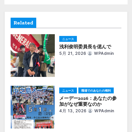
稿
ナ
ビ
Related
ゲ
ニュース
ー
浅利俊明委員長を偲んで
5月 21, 2026
WPAdmin
シ
ョ
ン
ニュース
職場でのあなたの権利
メーデー2026：あなたの参
加がなぜ重要なのか
4月 13, 2026
WPAdmin