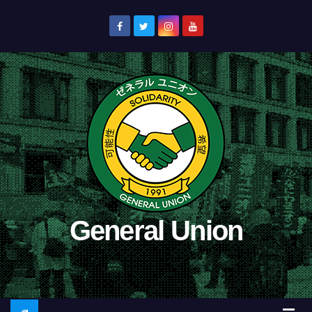
コ
ン
テ
ン
ツ
へ
ス
キ
ッ
プ
General Union